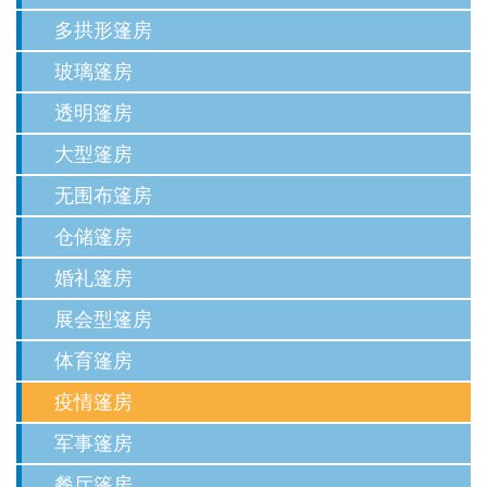
多拱形篷房
玻璃篷房
透明篷房
大型篷房
无围布篷房
仓储篷房
婚礼篷房
展会型篷房
体育篷房
疫情篷房
军事篷房
餐厅篷房