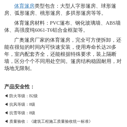
体育篷房
类型包含：大型人字形篷房、球形篷
房、弧形篷房、桃形篷房、多拱形篷房等等。
体育篷房材料：PVC篷布、钢化玻璃墙、ABS墙
体、高强度纯6061-T6铝合金框架等。
广奥篷房厂家的体育篷房，完全可方便拆卸，还
能在很短的时间内可快速安装，使用寿命长达20多
年，室内配套齐全，还能根据特殊要求，装上隔断
墙，区分个个不同用处空间。篷房结构稳固耐用，对
场地无限制。
产品安全性：
◀ 防火等级：B2级
◀ 抗风等级：8级
◀ 抗雪等级：8级
◀ 质量验收：《建筑工程施工质量验收统一标准》