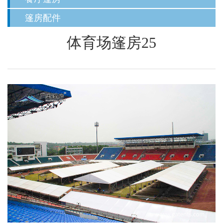
篷房配件
体育场篷房25