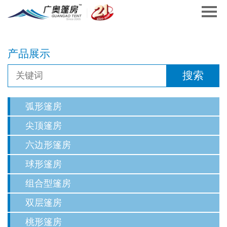
产品展示
弧形篷房
尖顶篷房
六边形篷房
球形篷房
组合型篷房
双层篷房
桃形篷房