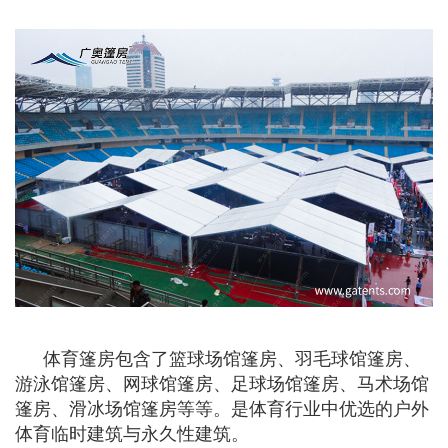
体育篷房包含了篮球场馆篷房、羽毛球馆篷房、
游泳馆篷房、网球馆篷房、足球场馆篷房、马术场馆
篷房、滑冰场馆篷房等等。是体育行业中优选的户外
体育临时建筑与永久性建筑。